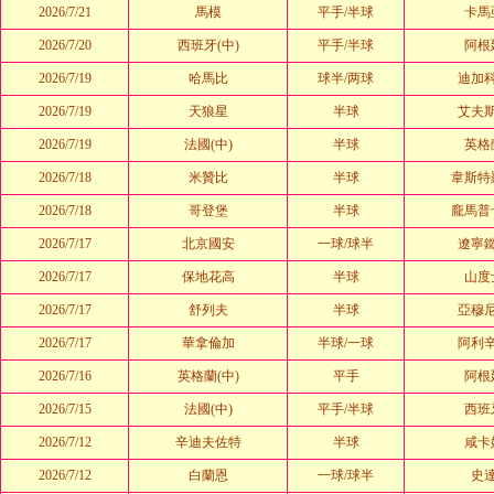
2026/7/21
馬模
平手/半球
卡馬
2026/7/20
西班牙(中)
平手/半球
阿根
2026/7/19
哈馬比
球半/两球
迪加
2026/7/19
天狼星
半球
艾夫
2026/7/19
法國(中)
半球
英格
2026/7/18
米贊比
半球
韋斯特
2026/7/18
哥登堡
半球
龐馬普
2026/7/17
北京國安
一球/球半
遼寧
2026/7/17
保地花高
半球
山度
2026/7/17
舒列夫
半球
亞穆
2026/7/17
華拿倫加
半球/一球
阿利
2026/7/16
英格蘭(中)
平手
阿根
2026/7/15
法國(中)
平手/半球
西班
2026/7/12
辛迪夫佐特
半球
咸卡
2026/7/12
白蘭恩
一球/球半
史